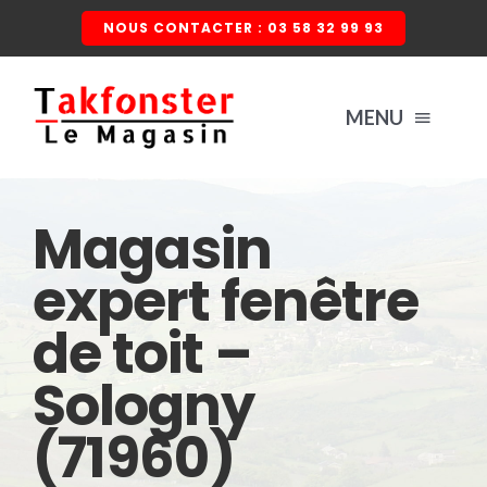
Passer
NOUS CONTACTER : 03 58 32 99 93
au
contenu
MENU
ACCUEIL
Magasin
expert fenêtre
NOS PRODUITS
de toit –
FENÊTRE DE TOIT
QUI SOMMES-NOUS ?
Sologny
VOLET ROULANT
CONTACTEZ-NOUS
(71960)