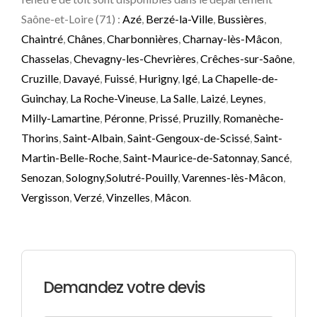
Saône-et-Loire (71) :
Azé
,
Berzé-la-Ville
,
Bussières
,
Chaintré
,
Chânes
,
Charbonnières
,
Charnay-lès-Mâcon
,
Chasselas
,
Chevagny-les-Chevrières
,
Crêches-sur-Saône
,
Cruzille
,
Davayé
,
Fuissé
,
Hurigny
,
Igé
,
La Chapelle-de-
Guinchay
,
La Roche-Vineuse
,
La Salle
,
Laizé
,
Leynes
,
Milly-Lamartine
,
Péronne
,
Prissé
,
Pruzilly
,
Romanèche-
Thorins
,
Saint-Albain
,
Saint-Gengoux-de-Scissé
,
Saint-
Martin-Belle-Roche
,
Saint-Maurice-de-Satonnay
,
Sancé
,
Senozan
,
Sologny
,
Solutré-Pouilly
,
Varennes-lès-Mâcon
,
Vergisson
,
Verzé
,
Vinzelles
,
Mâcon
.
Demandez votre devis