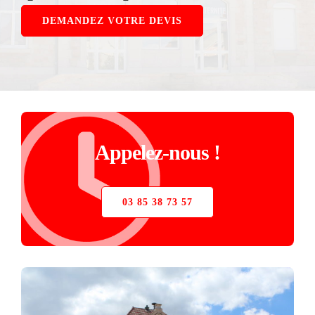
STORE
DEMANDEZ VOTRE DEVIS
VERRIÈRE
PIÈCES DÉTACHÉES
Appelez-nous !
03 85 38 73 57