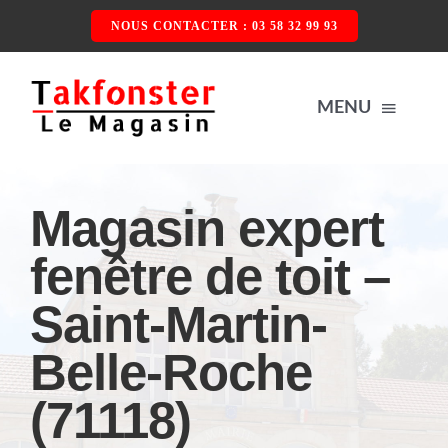
Passer
NOUS CONTACTER : 03 58 32 99 93
au
contenu
MENU
ACCUEIL
Magasin expert
fenêtre de toit –
NOS PRODUITS
Saint-Martin-
FENÊTRE DE TOIT
QUI SOMMES-NOUS ?
Belle-Roche
VOLET ROULANT
CONTACTEZ-NOUS
(71118)