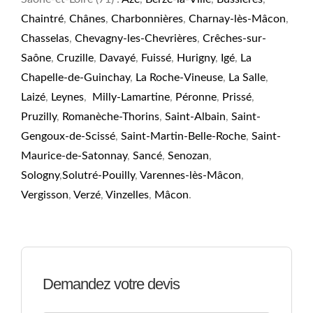
Chaintré
,
Chânes
,
Charbonnières
,
Charnay-lès-Mâcon
,
Chasselas
,
Chevagny-les-Chevrières
,
Crêches-sur-
Saône
,
Cruzille
,
Davayé
,
Fuissé
,
Hurigny
,
Igé
,
La
Chapelle-de-Guinchay
,
La Roche-Vineuse
,
La Salle
,
Laizé
,
Leynes
,
Milly-Lamartine
,
Péronne
,
Prissé
,
Pruzilly
,
Romanèche-Thorins
,
Saint-Albain
,
Saint-
Gengoux-de-Scissé
,
Saint-Martin-Belle-Roche
,
Saint-
Maurice-de-Satonnay
,
Sancé
,
Senozan
,
Sologny
,
Solutré-Pouilly
,
Varennes-lès-Mâcon
,
Vergisson
,
Verzé
,
Vinzelles
,
Mâcon
.
Demandez votre devis