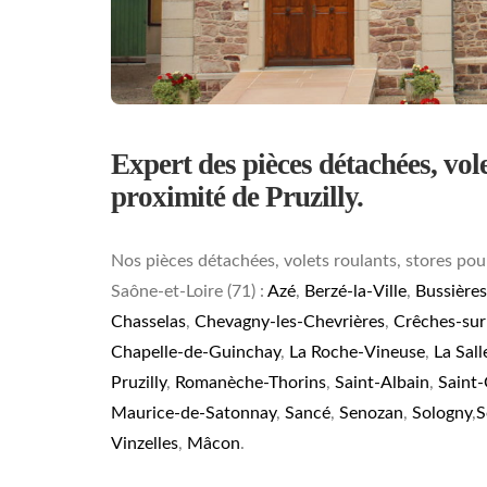
Expert des pièces détachées, volet
proximité de Pruzilly.
Nos pièces détachées, volets roulants, stores pou
Saône-et-Loire (71) :
Azé
,
Berzé-la-Ville
,
Bussières
Chasselas
,
Chevagny-les-Chevrières
,
Crêches-su
Chapelle-de-Guinchay
,
La Roche-Vineuse
,
La Sall
Pruzilly
,
Romanèche-Thorins
,
Saint-Albain
,
Saint
Maurice-de-Satonnay
,
Sancé
,
Senozan
,
Sologny
,
S
Vinzelles
,
Mâcon
.