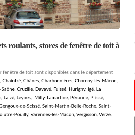
s roulants, stores de fenêtre de toit à
r fenêtre de toit sont disponibles dans le département
,
Chaintré
,
Chânes
,
Charbonnières
,
Charnay-lès-Mâcon
,
r-Saône
,
Cruzille
,
Davayé
,
Fuissé
,
Hurigny
,
Igé
,
La
e
,
Laizé
,
Leynes
,
Milly-Lamartine
,
Péronne
,
Prissé
,
-Gengoux-de-Scissé
,
Saint-Martin-Belle-Roche
,
Saint-
olutré-Pouilly
,
Varennes-lès-Mâcon
,
Vergisson
,
Verzé
,