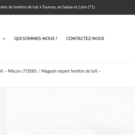
ées de fenêtre de toit à Tournus, en Saône et Loire (71)
S
QUI SOMMES-NOUS ?
CONTACTEZ-NOUS
oit – Mâcon (71000)
/
Magasin expert fenêtre de toit –