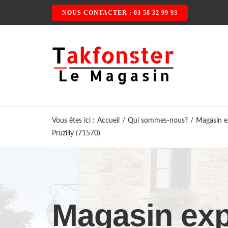
Passer
NOUS CONTACTER : 03 58 32 99 93
au
contenu
Vous êtes ici
:
Accueil
/
Qui sommes-nous?
/
Magasin ex
Pruzilly (71570)
Magasin exp