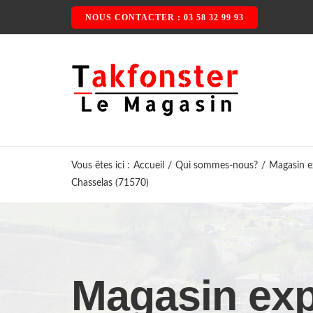
Passer
NOUS CONTACTER : 03 58 32 99 93
au
contenu
Vous êtes ici
:
Accueil
/
Qui sommes-nous?
/
Magasin ex
Chasselas (71570)
Magasin exp