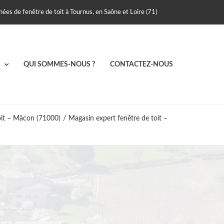
ées de fenêtre de toit à Tournus, en Saône et Loire (71)
S
QUI SOMMES-NOUS ?
CONTACTEZ-NOUS
oit – Mâcon (71000)
/
Magasin expert fenêtre de toit –