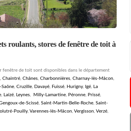
s roulants, stores de fenêtre de toit à
r fenêtre de toit sont disponibles dans le département
,
Chaintré
,
Chânes
,
Charbonnières
,
Charnay-lès-Mâcon
,
r-Saône
,
Cruzille
,
Davayé
,
Fuissé
,
Hurigny
,
Igé
,
La
e
,
Laizé
,
Leynes
,
Milly-Lamartine
,
Péronne
,
Prissé
,
-Gengoux-de-Scissé
,
Saint-Martin-Belle-Roche
,
Saint-
olutré-Pouilly
,
Varennes-lès-Mâcon
,
Vergisson
,
Verzé
,