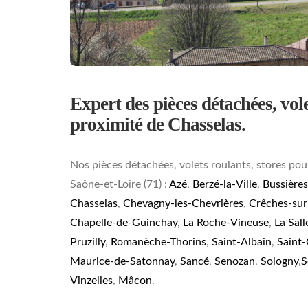
Expert des pièces détachées, volet
proximité de Chasselas.
Nos pièces détachées, volets roulants, stores pou
Saône-et-Loire (71) :
Azé
,
Berzé-la-Ville
,
Bussières
Chasselas
,
Chevagny-les-Chevrières
,
Crêches-su
Chapelle-de-Guinchay
,
La Roche-Vineuse
,
La Sall
Pruzilly
,
Romanèche-Thorins
,
Saint-Albain
,
Saint
Maurice-de-Satonnay
,
Sancé
,
Senozan
,
Sologny
,
S
Vinzelles
,
Mâcon
.