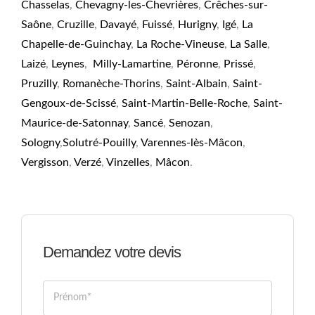
Chasselas
,
Chevagny-les-Chevrières
,
Crêches-sur-
Saône
,
Cruzille
,
Davayé
,
Fuissé
,
Hurigny
,
Igé
,
La
Chapelle-de-Guinchay
,
La Roche-Vineuse
,
La Salle
,
Laizé
,
Leynes
,
Milly-Lamartine
,
Péronne
,
Prissé
,
Pruzilly
,
Romanèche-Thorins
,
Saint-Albain
,
Saint-
Gengoux-de-Scissé
,
Saint-Martin-Belle-Roche
,
Saint-
Maurice-de-Satonnay
,
Sancé
,
Senozan
,
Sologny
,
Solutré-Pouilly
,
Varennes-lès-Mâcon
,
Vergisson
,
Verzé
,
Vinzelles
,
Mâcon
.
Demandez votre devis