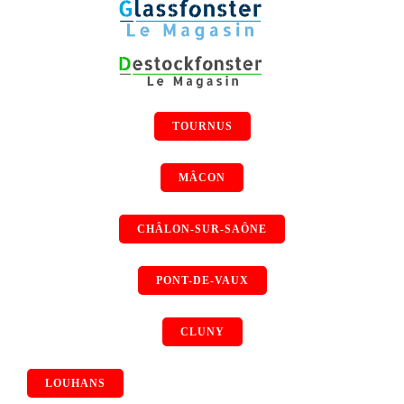
TOURNUS
MÂCON
CHÂLON-SUR-SAÔNE
PONT-DE-VAUX
CLUNY
LOUHANS