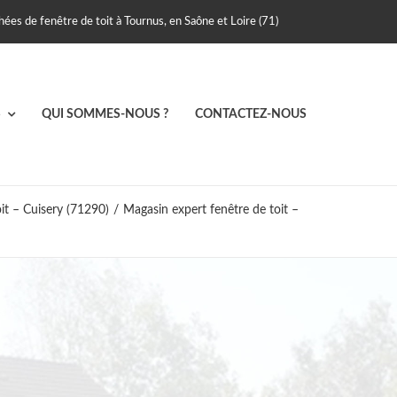
ées de fenêtre de toit à Tournus, en Saône et Loire (71)
S
QUI SOMMES-NOUS ?
CONTACTEZ-NOUS
it – Cuisery (71290)
/
Magasin expert fenêtre de toit –