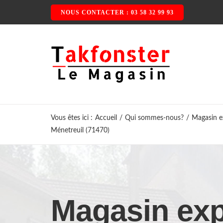
Passer
NOUS CONTACTER : 03 58 32 99 93
au
contenu
Vous êtes ici
:
Accueil
/
Qui sommes-nous?
/
Magasin ex
Ménetreuil (71470)
Magasin exp