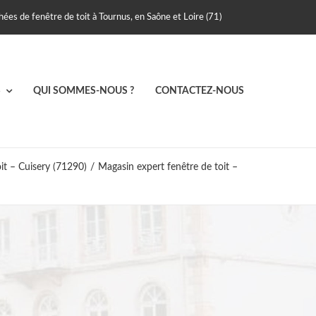
ées de fenêtre de toit à Tournus, en Saône et Loire (71)
S
QUI SOMMES-NOUS ?
CONTACTEZ-NOUS
it – Cuisery (71290)
/
Magasin expert fenêtre de toit –