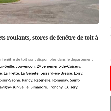
s roulants, stores de fenêtre de toit à
r fenêtre de toit sont disponibles dans le département
ur-Seille
,
Jouvençon
,
L’Abergement-de-Cuisery
,
e
,
La Frette,
La Genête
,
Lessard-en-Bresse
,
Loisy
,
-sur-Saône
,
Rancy
,
Ratenelle
,
Romenay
,
Saint-
avigny-sur-Seille
,
Simandre
,
Tronchy
,
Cuisery
.