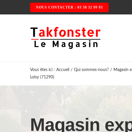
Passer
NOUS CONTACTER : 03 58 32 99 93
au
contenu
Vous êtes ici
:
Accueil
/
Qui sommes-nous?
/
Magasin ex
Loisy (71290)
Magasin exp