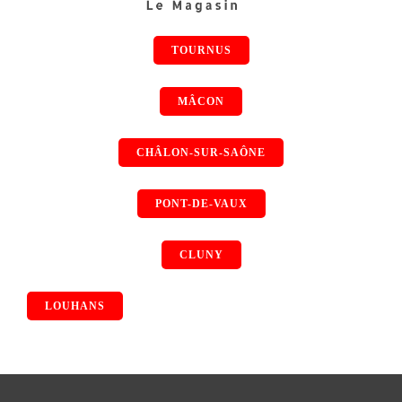
TOURNUS
MÂCON
CHÂLON-SUR-SAÔNE
PONT-DE-VAUX
CLUNY
LOUHANS