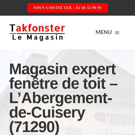
Passer
NOUS CONTACTER : 03 58 32 99 93
au
contenu
MENU
ACCUEIL
Magasin expert
fenêtre de toit –
NOS PRODUITS
L’Abergement-
FENÊTRE DE TOIT
QUI SOMMES-NOUS ?
de-Cuisery
VOLET ROULANT
CONTACTEZ-NOUS
(71290)