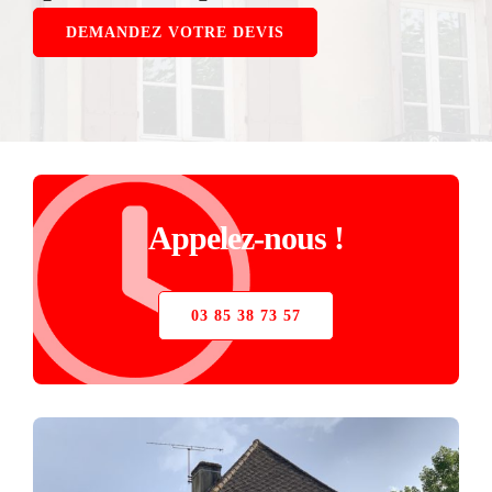
STORE
DEMANDEZ VOTRE DEVIS
VERRIÈRE
PIÈCES DÉTACHÉES
Appelez-nous !
03 85 38 73 57