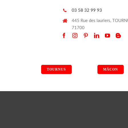
03 58 32 99 93
445 Rue des lauriers, TOUR
71700
TOURNUS
MÂCON