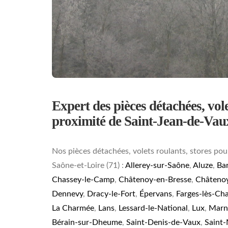
Expert des pièces détachées, volet
proximité de Saint-Jean-de-Vau
Nos pièces détachées, volets roulants, stores pou
Saône-et-Loire (71) :
Allerey-sur-Saône
,
Aluze
,
Bar
Chassey-le-Camp
,
Châtenoy-en-Bresse
,
Châtenoy
Dennevy
,
Dracy-le-Fort
,
Épervans
,
Farges-lès-Ch
La Charmée
,
Lans
,
Lessard-le-National
,
Lux
,
Marn
Bérain-sur-Dheume
,
Saint-Denis-de-Vaux
,
Saint