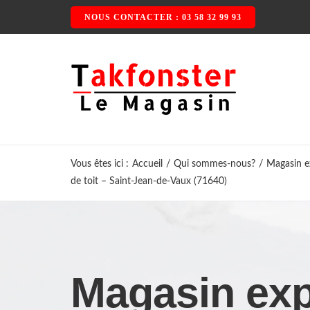
Passer
NOUS CONTACTER : 03 58 32 99 93
au
contenu
Vous êtes ici
:
Accueil
/
Qui sommes-nous?
/
Magasin ex
de toit – Saint-Jean-de-Vaux (71640)
Magasin exp