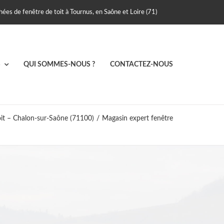
ées de fenêtre de toit à Tournus, en Saône et Loire (71)
S
QUI SOMMES-NOUS ?
CONTACTEZ-NOUS
oit – Chalon-sur-Saône (71100)
/
Magasin expert fenêtre