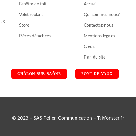
Fenêtre de toit
Accueil
Volet roulant
Qui sommes-nous?
NUS
Store
Contactez-nous
Pièces détachées
Mentions légales
Crédit
Plan du site
CHÂLON-SUR-SAÔNE
PONT-DE-VAUX
© 2023 – SAS Pollen Communication – Takfonster.fr