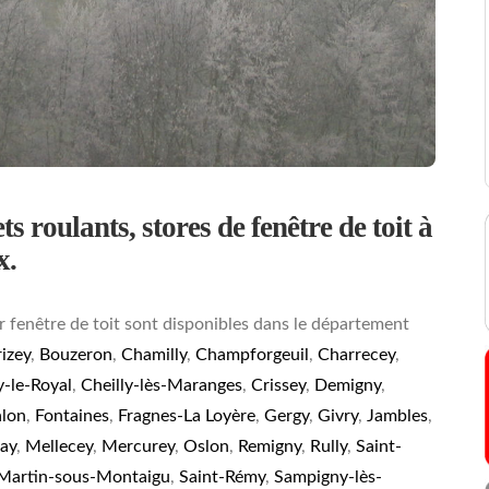
s roulants, stores de fenêtre de toit à
x.
r fenêtre de toit sont disponibles dans le département
izey
,
Bouzeron
,
Chamilly
,
Champforgeuil
,
Charrecey
,
-le-Royal
,
Cheilly-lès-Maranges
,
Crissey
,
Demigny
,
alon
,
Fontaines
,
Fragnes-La Loyère
,
Gergy
,
Givry
,
Jambles
,
ay
,
Mellecey
,
Mercurey
,
Oslon
,
Remigny
,
Rully
,
Saint-
-Martin-sous-Montaigu
,
Saint-Rémy
,
Sampigny-lès-