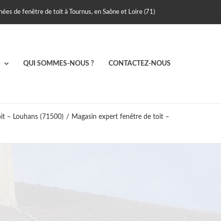
ées de fenêtre de toit à Tournus, en Saône et Loire (71)
S
QUI SOMMES-NOUS ?
CONTACTEZ-NOUS
oit – Louhans (71500)
/
Magasin expert fenêtre de toit –