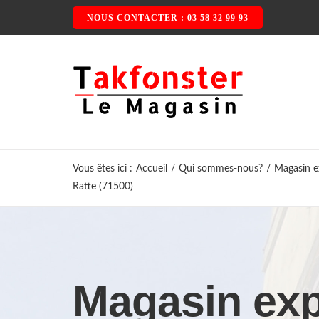
Passer
NOUS CONTACTER : 03 58 32 99 93
au
contenu
Vous êtes ici
:
Accueil
/
Qui sommes-nous?
/
Magasin ex
Ratte (71500)
Magasin exp