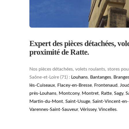
Expert des pièces détachées, volet
proximité de Ratte.
Nos pièces détachées, volets roulants, stores pou
Saône-et-Loire (71) :
Louhans
,
Bantanges
,
Brange
lès-Cuiseaux
,
Flacey-en-Bresse
,
Frontenaud
,
Jou
près-Louhans
,
Montcony
,
Montret
,
Ratte
,
Sagy
,
S
Martin-du-Mont
,
Saint-Usuge
,
Saint-Vincent-en
Varennes-Saint-Sauveur
,
Vérissey
,
Vincelles
.