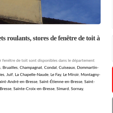
s roulants, stores de fenêtre de toit à
r fenêtre de toit sont disponibles dans le département
s
,
Bruailles
,
Champagnat
,
Condal
,
Cuiseaux
,
Dommartin-
des
,
Juif
,
La Chapelle-Naude
,
Le Fay
,
Le Miroir
,
Montagny-
aint-André-en-Bresse
,
Saint-Étienne-en-Bresse
,
Saint-
-Bresse
,
Sainte-Croix-en-Bresse
,
Simard
,
Sornay
,