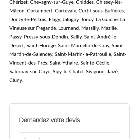
Chérizet
,
Chevagny-sur-Guye
,
Chiddes
,
Chissey-lès-
Mâcon
,
Cortambert
,
Cortevaix
,
Curtil-sous-Buffières
,
Donzy-le-Pertuis
,
Flagy
,
Jalogny
,
Joncy
,
La Guiche
,
La
Vineuse sur Fregande
,
Lournand
,
Massilly
,
Mazille
,
Passy
,
Pressy-sous-Dondin
,
Sailly
,
Saint-André-le-
Désert
,
Saint-Huruge
,
Saint-Marcelin-de-Cray
,
Saint-
Martin-de-Salencey
,
Saint-Martin-la-Patrouille
,
Saint-
Vincent-des-Prés
,
Saint-Ythaire
,
Sainte-Cécile
,
Salornay-sur-Guye
,
Sigy-le-Châtel
,
Sivignon
,
Taizé
,
Cluny
.
Demandez votre devis