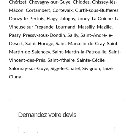
Chérizet
,
Chevagny-sur-Guye
,
Chiddes
,
Chissey-lès-
Mâcon
,
Cortambert
,
Cortevaix
,
Curtil-sous-Buffières
,
Donzy-le-Pertuis
,
Flagy
,
Jalogny
,
Joncy
,
La Guiche
,
La
Vineuse sur Fregande
,
Lournand
,
Massilly
,
Mazille
,
Passy
,
Pressy-sous-Dondin
,
Sailly
,
Saint-André-le-
Désert
,
Saint-Huruge
,
Saint-Marcelin-de-Cray
,
Saint-
Martin-de-Salencey
,
Saint-Martin-la-Patrouille
,
Saint-
Vincent-des-Prés
,
Saint-Ythaire
,
Sainte-Cécile
,
Salornay-sur-Guye
,
Sigy-le-Châtel
,
Sivignon
,
Taizé
,
Cluny
.
Demandez votre devis