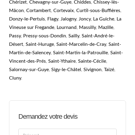
Chérizet
,
Chevagny-sur-Guye
,
Chiddes
,
Chissey-lès-
Mâcon
,
Cortambert
,
Cortevaix
,
Curtil-sous-Buffières
,
Donzy-le-Pertuis
,
Flagy
,
Jalogny
,
Joncy
,
La Guiche
,
La
Vineuse sur Fregande
,
Lournand
,
Massilly
,
Mazille
,
Passy
,
Pressy-sous-Dondin
,
Sailly
,
Saint-André-le-
Désert
,
Saint-Huruge
,
Saint-Marcelin-de-Cray
,
Saint-
Martin-de-Salencey
,
Saint-Martin-la-Patrouille
,
Saint-
Vincent-des-Prés
,
Saint-Ythaire
,
Sainte-Cécile
,
Salornay-sur-Guye
,
Sigy-le-Châtel
,
Sivignon
,
Taizé
,
Cluny
.
Demandez votre devis