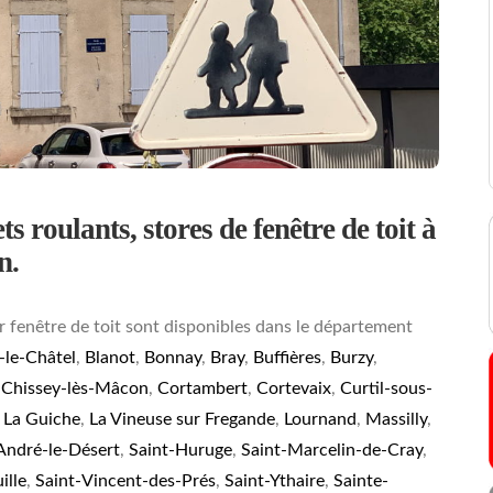
s roulants, stores de fenêtre de toit à
n.
r fenêtre de toit sont disponibles dans le département
-le-Châtel
,
Blanot
,
Bonnay
,
Bray
,
Buffières
,
Burzy
,
,
Chissey-lès-Mâcon
,
Cortambert
,
Cortevaix
,
Curtil-sous-
,
La Guiche
,
La Vineuse sur Fregande
,
Lournand
,
Massilly
,
André-le-Désert
,
Saint-Huruge
,
Saint-Marcelin-de-Cray
,
ille
,
Saint-Vincent-des-Prés
,
Saint-Ythaire
,
Sainte-