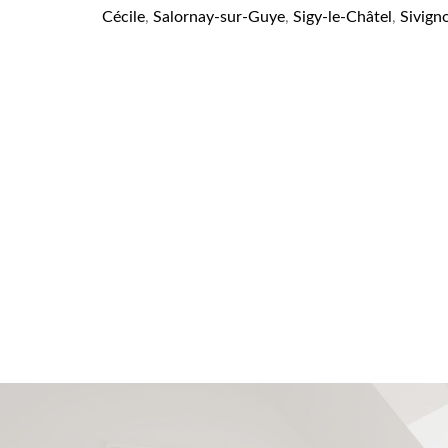
Cécile
,
Salornay-sur-Guye
,
Sigy-le-Châtel
,
Sivign