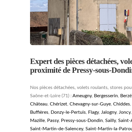
Expert des pièces détachées, volet
proximité de Pressy-sous-Dondi
Nos pièces détachées, volets roulants, stores pou
Saône-et-Loire (71) :
Ameugny
,
Bergesserin
,
Berzé
Château
,
Chérizet
,
Chevagny-sur-Guye
,
Chiddes
Buffières
,
Donzy-le-Pertuis
,
Flagy
,
Jalogny
,
Joncy
Mazille
,
Passy
,
Pressy-sous-Dondin
,
Sailly
,
Saint-
Saint-Martin-de-Salencey
,
Saint-Martin-la-Patrou