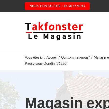
Passer
NOUS CONTACTER : 03 58 32 99 93
au
contenu
Vous êtes ici
:
Accueil
/
Qui sommes-nous?
/
Magasin ex
Pressy-sous-Dondin (71220)
Magasin exp