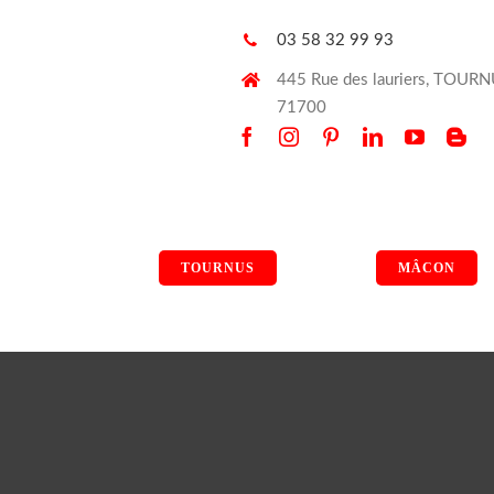
03 58 32 99 93
445 Rue des lauriers, TOUR
71700
TOURNUS
MÂCON