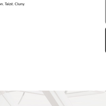
on
,
Taizé
,
Cluny
.