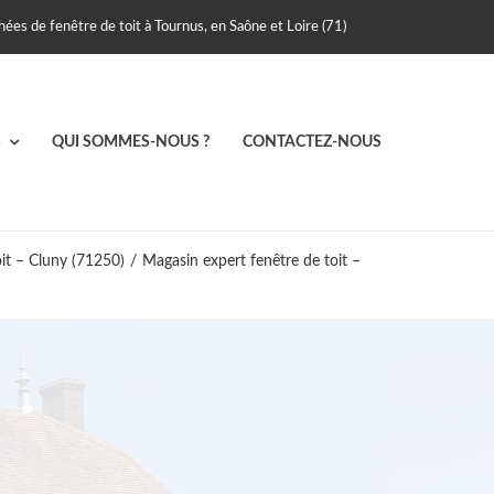
ées de fenêtre de toit à Tournus, en Saône et Loire (71)
S
QUI SOMMES-NOUS ?
CONTACTEZ-NOUS
it – Cluny (71250)
/
Magasin expert fenêtre de toit –